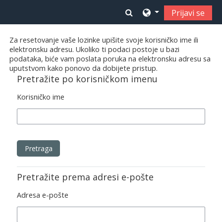
Idi na glavni sadržaj
Toggle search input
Prijavi se
Za resetovanje vaše lozinke upišite svoje korisničko ime ili
elektronsku adresu. Ukoliko ti podaci postoje u bazi
podataka, biće vam poslata poruka na elektronsku adresu sa
uputstvom kako ponovo da dobijete pristup.
Pretražite po korisničkom imenu
Korisničko ime
Pretražite prema adresi e-pošte
Adresa e-pošte