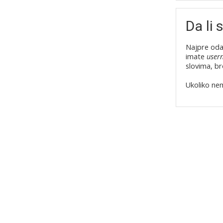
Da li 
Najpre odab
imate
user
slovima, br
Ukoliko n