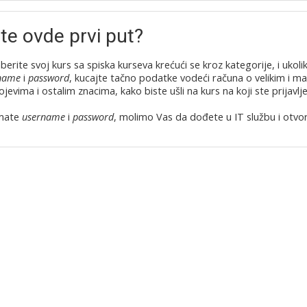
ste ovde prvi put?
erite svoj kurs sa spiska kurseva krećući se kroz kategorije, i ukoli
name
i
password
, kucajte tačno podatke vodeći računa o velikim i ma
ojevima i ostalim znacima, kako biste ušli na kurs na koji ste prijavlje
emate
username
i
password
, molimo Vas da dođete u IT službu i otvor