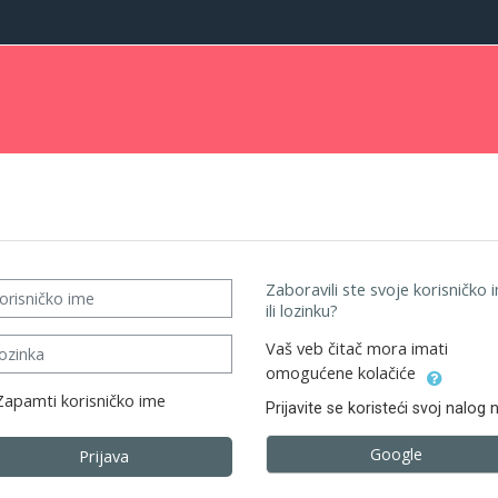
isničko ime
Zaboravili ste svoje korisničko 
ili lozinku?
inka
Vaš veb čitač mora imati
omogućene kolačiće
Zapamti korisničko ime
Prijavite se koristeći svoj nalog 
Google
Prijava