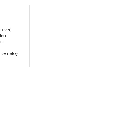
ko već
lim
ni.
ite nalog.